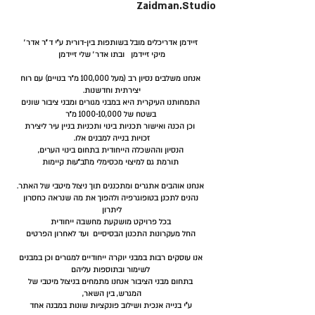
Zaidman.Studio
זיידמן אדריכלים מובל בשותפות בין-דורית ע״י ד״ר אדר׳
מיקי זיידמן
ובתו אדר׳ שלי זיידמן
אנחנו משלבים נסיון רב (מעל 100,000 מ״ר בנויים) עם רוח
יצירתית וחדשנות.
התמחותנו העיקרית היא במבני מגורים ומבני ציבור שונים
בשטח של 1000-10,000 מ״ר
וכן הכנה ואישור תכניות בינוי ותכניות בניין עיר ליצירת
זכויות בנייה למבנים אלו.
הנסיון וההשכלה הייחודית בתחום בינוי הערים,
תורמת גם למיצוי מכסימלי מתב״עות קיימות
אנחנו אוהבים אתגרים ומתכננים תוך ניצול מיטבי של האתר.
נהנים לתכנן בטופוגרפיה ולהפוך את מה שנראה כחסרון
ליתרון
בכל פרויקט מושקעת מחשבה ייחודית
החל מעקרונות התכנון הבסיסיים ועד לאחרון הפרטים
אנו עוסקים רבות במבני יוקרה ייחודיים למגורים וכן במבנים
לשימור ובתוספות עליהם
בתחום מבני הציבור אנחנו מתמחים בניצול מיטבי של
המגרש, בין השאר,
ע"י בנייה אנכית ושילוב פונקציות שונות במבנה אחד