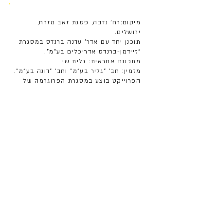
מיקום:רח' נדבה, פסגת זאב מזרח,
ירושלים.
תוכנן יחד עם אדר' עדנה ברנדס במסגרת
"זיידמן-ברנדס אדריכלים בע"מ".
מתכננת אחראית: גלית שי
מזמין: חב' "גליר בע"מ" וחב' "דונה בע"מ".
הפרוייקט בוצע במסגרת הפרוגרמה של
משרד הבינוי והשיכון.
הושלם: 2002, 2015 (תוספת).
-------------------
הפרוייקט כולל שלשה בנייני מגורים (18
יח"ד) מעל קומת מסחר (900 מ"ר) עם
ארקדה בחזית.
חנייה מקורה בחלקה מוקמה בין הקומה
המסחרית לקומות המגורים.
בשנת 2015 נוספה בתכנוננו קומה נוספת
בעלת 6 יח״ד חדשות ע״פ תב״ע נקודתית
שערכנו.