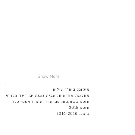
Show More
מיקום: בית"ר עילית
מתכננת אחראית: אביה גוגנהיים, דינה מזרחי
תוכנן בשותפות עם אדר' אהרון אסטייכער
תוכנן:2015
בוצע:
2016-2018
-----------------------
בית ספר תוכנן כבית ספר בן 12 כתות שעתיד להתווסף