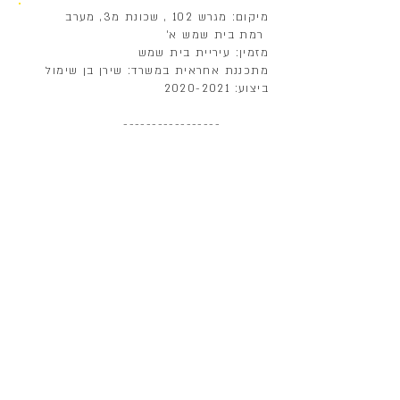
מיקום: מגרש 102 , שכונת מ3, מערב
רמת בית שמש א׳
מזמין: עיריית בית שמש
מתכננת אחראית במשרד: שירן בן שימול
ביצוע:
2020-2021
-----------------
מעון בן 3 כתות ומטבח הממוקם בין שני רחובות.
המבנה מעוצב כמעטפת כפולה : מלבן חיצוני פורמאלי
בציפוי אבן, ומאחוריו חזית מתפתלת בחפשיות עפ"י
הדרישות הפרוגרמטיות ונותנת
רקע צבעוני עליז וביטוי
לכל אחת מכתות המעון.
צבעי החזית חוזרים גם בפנים הכתות לעיצוב שלם
בין שתי החזיתות אזור חיץ בין פנים לחוץ הכול
שטחים מקורים נדרשים עפ"י הפרוגרמה.
המלבן הפורמאלי עשוי להוות בסיס לבית כנסת
שייבנה מעל המעון. לשם כך מוקמה
הכניסה למעון על הרחוב התחתון, כך שניתן יהיה
להשתמש בגג המעון יחד עם שארית המגרש לצורך בית
כנסת עם כניסה מהרחוב העליון – בסה"כ כ800 מ"ר.