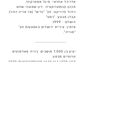
אדריכל אחראי: מיגל אסתרקינד.
תכנון קונסטרוקציה: ירון-שמעוני-שחם.
ניהול פרוייקט: חב' "גדיש" (מר אריה זוהר).
קבלן מבצע: "רמט"
הושלם : 1999
מזמין: עיריית ירושלים באמצעות חב'
"מוריה".
-------------------
יציע בן 7,500 מושבים. בנייה מאלמנטים
טרומיים מבטון.
קרוי חלקי בגג הבנוי מקונסטרוקציית פלדה,
ציפוי חיצוני בפוליקרבונאט, ציפוי פנימי בעץ
לשיפור האקוסטיקה. הכניסה ממפלס ביניים
(9 מטר מעל מפלס הדשא), משם יורדים או
עולים למושב הרצוי. באותו מפלס מעבר
היקפי הכולל שירותי קהל, מזנונים וכו'.
כן תוכנה תכנית בניין עיר 3420ג' לתוספת
טריבונה דרומית (אושרה 2004).
חזרה למבני קהילה וספורט
כל הזכויות שמורות לזיידמן אדריכלים בע"מ