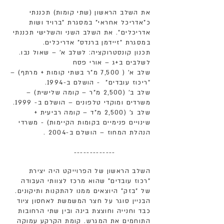
את השלב הראשון (שתי קומות) תכננתי
כ"אדריכל אחראי" במסגרת "ברויד ושות
אדריכלים". את השלב השני והשלישי תכננתי
במסגרת "זיידמן ברנדס" אדריכלים.
תכנון קונסטרוקציה: לשלב א' – שאול נבו.
לשלבים ב+ג – אורי פסח
שלב א' ( 7,500 מ"ר בשתי קומות + מרתף) –
"ריכוז עובדים" - הושלם ב-1994.
שלב ב' (2,500 מ"ר – קומה שלישית) –
משרדים ומוקדי טלפונים – הושלם ב- 1999.
שלב ג' (2,500 מ"ד – קומה רביעית +
שינויים פנימיים בקומות הקיימות) - משרדי
הנהלת המחוז – הושלם ב-2004 .
-------------
השלב הראשון של הפרוייקט היה יצירת
"רכוז עובדים" שהוא מרכז לצוותי העבודה
של "בזק" היוצאים ממנו להתקנות ותיקונים.
הבניין סוגר על חצר המשמשת לאחסון ציוד
כבד וחנייה וחוצצת בינה ובין שתי הרחובות
התוחמים את המגרש. קומת הקרקע עמוקה