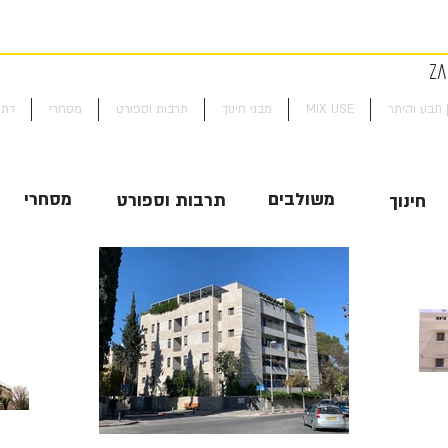
Zaid
| תבע והיתר
MIX USE
מבני חינוך
תרבות וספורט
מסחרי
דת 
משולבים
מסחרי
תרבות וספורט
חינוך